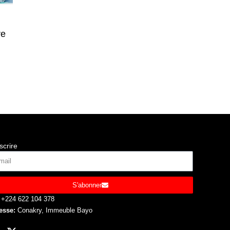
re
scrire
S'abonner
+224 622 104 378
esse:
Conakry, Immeuble Bayo