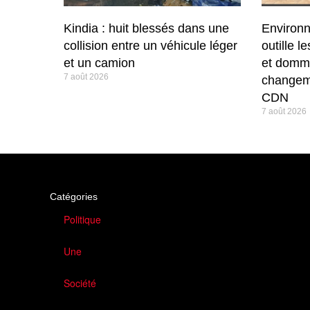
Kindia : huit blessés dans une
Environ
collision entre un véhicule léger
outille l
et un camion
et domm
7 août 2026
changeme
CDN
7 août 2026
Catégories
Politique
Une
Société