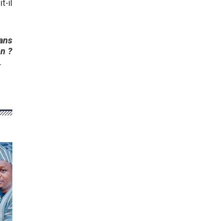
it-il
dans
on ?
.