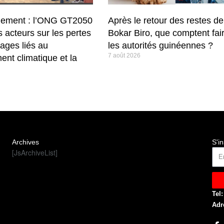
nement : l’ONG GT2050
Après le retour des restes de
es acteurs sur les pertes
Bokar Biro, que comptent fai
ages liés au
les autorités guinéennes ?
7 août 2026
nt climatique et la
Archives
S'in
[JsArchiveList]
Tel:
Adr