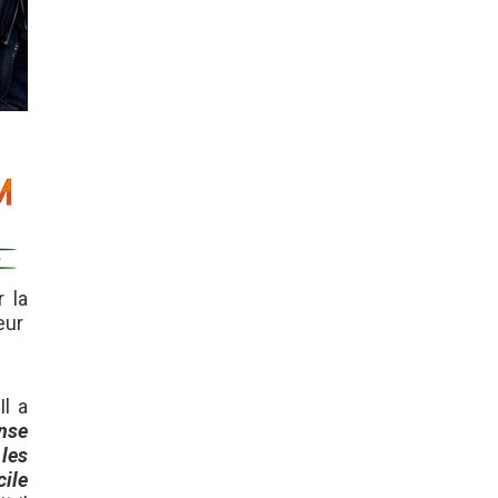
 la
teur
Il a
ense
 les
cile