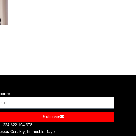
scrire
S'abonner
+224 622 104 378
esse:
Conakry, Immeuble Bayo