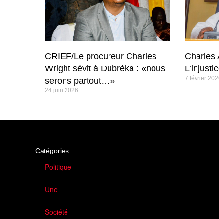
CRIEF/Le procureur Charles
Charles 
Wright sévit à Dubréka : «nous
L’injusti
7 février 202
serons partout…»
24 juin 2026
Catégories
Politique
Une
Société