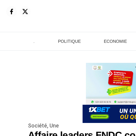
.
POLITIQUE
ECONOMIE
Société
,
Une
Affaire leaders FNDC co