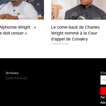
Alphonse Wright : «
Le come-back de Charles
ce doit cesser »
Wright nommé à la Cour
6
d’appel de Conakry
3 février 2026
Archives
S'in
[JsArchiveList]
Tel:
Adr