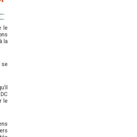
 le
ons
à la
 se
’il
FNDC
r le
yens
iers