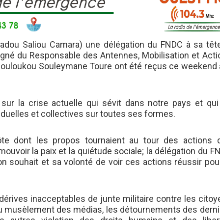
amadou Saliou Camara) une délégation du FNDC à sa tête
gné du Responsable des Antennes, Mobilisation et Acti
er Mouloukou Souleymane Toure ont été reçus ce weekend 
sur la crise actuelle qui sévit dans notre pays et qui
viduelles et collectives sur toutes ses formes.
te dont les propos tournaient au tour des actions qu
mouvoir la paix et la quiétude sociale; la délégation du 
n souhait et sa volonté de voir ces actions réussir pou
s dérives inacceptables de junte militaire contre les cito
t, du musèlement des médias, les détournements des dern