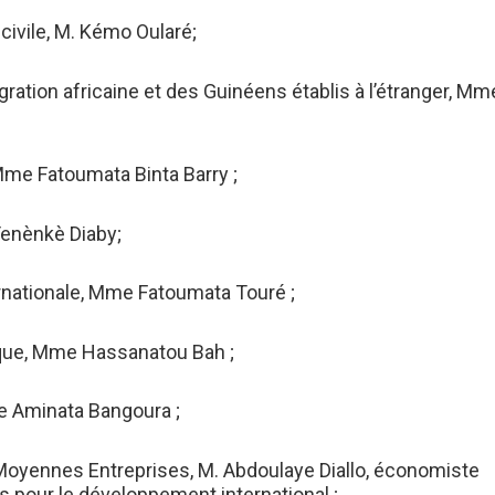
 civile, M. Kémo Oularé;
égration africaine et des Guinéens établis à l’étranger, Mm
Mme Fatoumata Binta Barry ;
enènkè Diaby;
ernationale, Mme Fatoumata Touré ;
lique, Mme Hassanatou Bah ;
me Aminata Bangoura ;
t Moyennes Entreprises, M. Abdoulaye Diallo, économiste
 pour le développement international ;