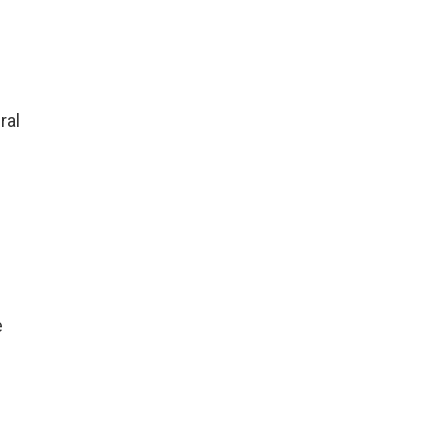
ral
e
n