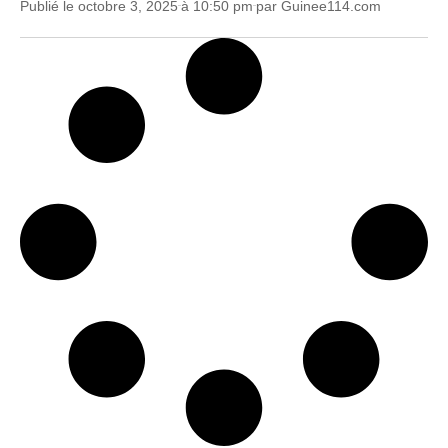
Publié le
octobre 3, 2025
à
10:50 pm
par
Guinee114.com