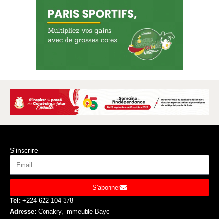
S'inscrire
S'abonner
Tel:
+224 622 104 378
Adresse:
Conakry, Immeuble Bayo