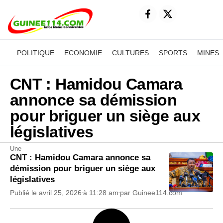
.
POLITIQUE
ECONOMIE
CULTURES
SPORTS
MINES
CNT : Hamidou Camara
annonce sa démission
pour briguer un siège aux
législatives
Une
CNT : Hamidou Camara annonce sa
démission pour briguer un siège aux
législatives
Publié le
avril 25, 2026
à
11:28 am
par
Guinee114.com