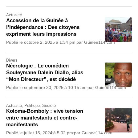
Actualité
Accession de la Guinée à
l’indépendance : Des citoyens
expriment leurs impressions
Publié le
octobre 2, 2025
à
1:34 pm
par
Guinee114.com
Divers
Nécrologie : Le comédien
Souleymane Dalein Diallo, alias
“Mon Directeur”, est décédé
Publié le
septembre 30, 2025
à
10:15 am
par
Guinee114.com
Actualité
,
Politique
,
Société
Koloma-Bomboly : vive tension
entre manifestants et contre-
manifestants
Publié le
juillet 15, 2024
à
5:02 pm
par
Guinee114.com