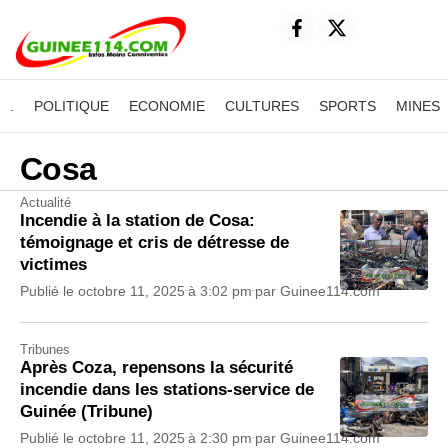
.
POLITIQUE
ECONOMIE
CULTURES
SPORTS
MINES
Cosa
Actualité
Incendie à la station de Cosa:
témoignage et cris de détresse de
victimes
Publié le
octobre 11, 2025
à
3:02 pm
par
Guinee114.com
Tribunes
Après Coza, repensons la sécurité
incendie dans les stations-service de
Guinée (Tribune)
Publié le
octobre 11, 2025
à
2:30 pm
par
Guinee114.com