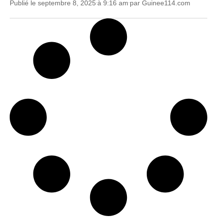
Publié le
septembre 8, 2025
à
9:16 am
par
Guinee114.com