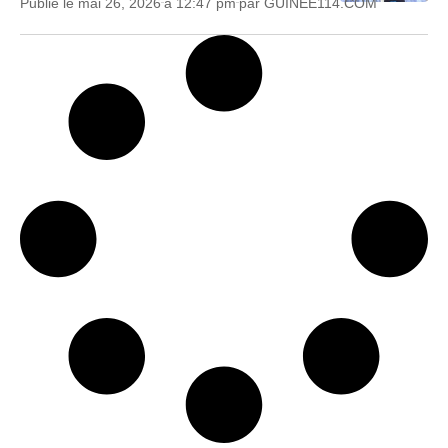
Publié le
mai 26, 2026
à
12:47 pm
par
GUINEE114.COM