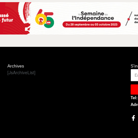
Archives
S'in
[JsArchiveList]
Tel:
Adr