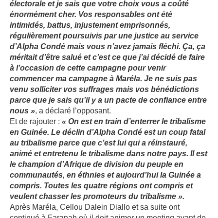
électorale et je sais que votre choix vous a coûté
énormément cher. Vos responsables ont été
intimidés, battus, injustement emprisonnés,
régulièrement poursuivis par une justice au service
d’Alpha Condé mais vous n’avez jamais fléchi. Ça, ça
méritait d’être salué et c’est ce que j’ai décidé de faire
à l’occasion de cette campagne pour venir
commencer ma campagne à Maréla. Je ne suis pas
venu solliciter vos suffrages mais vos bénédictions
parce que je sais qu’il y a un pacte de confiance entre
nous »
, a déclaré l’opposant.
Et de rajouter :
« On est en train d’enterrer le tribalisme
en Guinée. Le déclin d’Alpha Condé est un coup fatal
au tribalisme parce que c’est lui qui a réinstauré,
animé et entretenu le tribalisme dans notre pays. Il est
le champion d’Afrique de division du peuple en
communautés, en éthnies et aujourd’hui la Guinée a
compris. Toutes les quatre régions ont compris et
veulent chasser les promoteurs du tribalisme ».
Après Maréla, Cellou Dalein Diallo et sa suite ont
continué à Faranah où il doit animer un meeting avant de