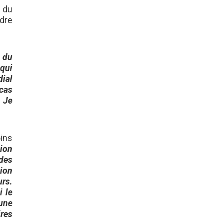
 du
dre
n du
 qui
ial
 cas
. Je
ins
sion
 des
ion
urs.
i le
 une
ires