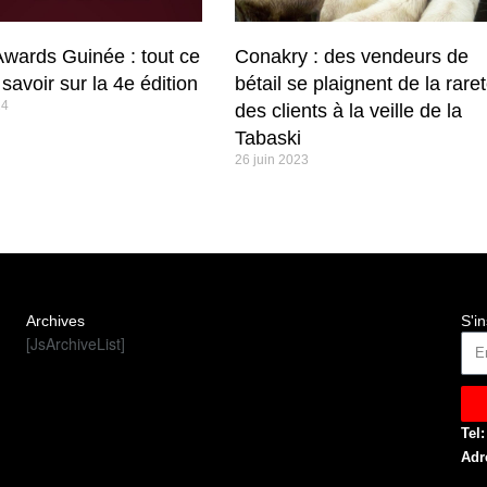
wards Guinée : tout ce
Conakry : des vendeurs de
t savoir sur la 4e édition
bétail se plaignent de la rare
24
des clients à la veille de la
Tabaski
26 juin 2023
Archives
S'in
[JsArchiveList]
Tel:
Adr