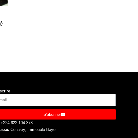
té
scrire
S'abonner
+224 622 104 378
esse:
Conakry, Immeuble Bayo