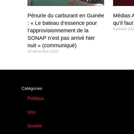
Pénurie du carburant en Guinée
Médias A
: « Le bateau d’essence pour
qu’il fau
4 janvier 20
l’approvisionnement de la
SONAP n’est pas arrivé hier
nuit » (communiqué)
30 décembre 2024
Catégories
Politique
Une
Société