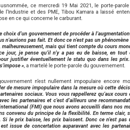
o susnommée, ce mercredi 19 Mai 2021, le porte-parole
 de l’Industrie et des PME, Tibou Kamara a laissé enten
ose en ce qui concerne le carburant.
 le choix d’un gouvernement de procéder à l’augmentatio
us n’aurions pas fait. Et donc ce n’est pas un phénomène
, malheureusement, mais qui tient compte du cours mond
ce jour, je pense qu’il n’y a pas eu de baisse, en tout
 pour justifier éventuellement le statu quo dans les prix
 s’impose »
,
a martelé le porte-parole du gouvernement.
gouvernement n’est nullement impopulaire encore mo
ler de mesure impopulaire dans la mesure où cette déci
 partenaires sociaux. Vous vous rappellerez qu’aux cours
vec les partenaires et c’est d’ailleurs une recommandat
 international (FMI) que nous avons accueilli dans nos m
 convenu du principe de la flexibilité. En terme clair, s
 Si le prix baisse, les prix baissent. Donc ce n’est pas
i est issue de concertation auparavant avec les partena