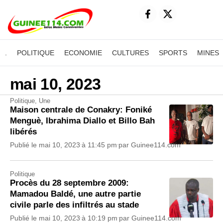
.
POLITIQUE
ECONOMIE
CULTURES
SPORTS
MINES
mai 10, 2023
Politique
,
Une
Maison centrale de Conakry: Foniké
Menguè, Ibrahima Diallo et Billo Bah
libérés
Publié le
mai 10, 2023
à
11:45 pm
par
Guinee114.com
Politique
Procès du 28 septembre 2009:
Mamadou Baldé, une autre partie
civile parle des infiltrés au stade
Publié le
mai 10, 2023
à
10:19 pm
par
Guinee114.com