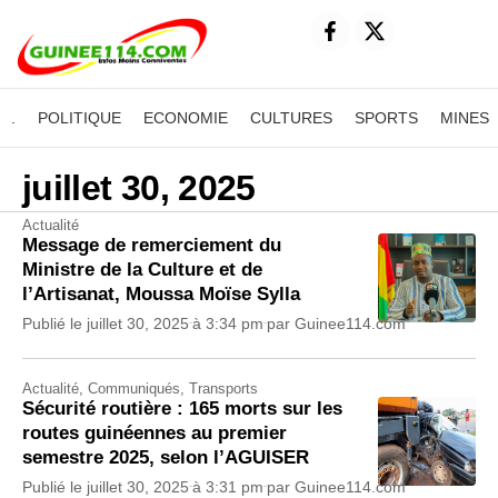
.
POLITIQUE
ECONOMIE
CULTURES
SPORTS
MINES
juillet 30, 2025
Actualité
Message de remerciement du
Ministre de la Culture et de
l’Artisanat, Moussa Moïse Sylla
Publié le
juillet 30, 2025
à
3:34 pm
par
Guinee114.com
Actualité
,
Communiqués
,
Transports
Sécurité routière : 165 morts sur les
routes guinéennes au premier
semestre 2025, selon l’AGUISER
Publié le
juillet 30, 2025
à
3:31 pm
par
Guinee114.com