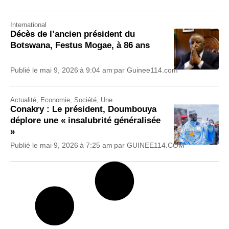
International
Décès de l’ancien président du
Botswana, Festus Mogae, à 86 ans
Publié le
mai 9, 2026
à
9:04 am
par
Guinee114.com
Actualité
,
Economie
,
Société
,
Une
Conakry : Le président, Doumbouya
déplore une « insalubrité généralisée
»
Publié le
mai 9, 2026
à
7:25 am
par
GUINEE114.COM